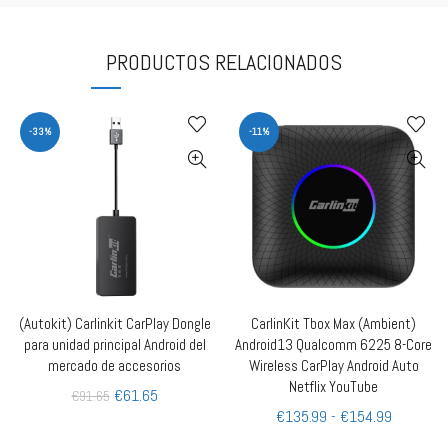
PRODUCTOS RELACIONADOS
-33%
-11%
(Autokit) Carlinkit CarPlay Dongle
CarlinKit Tbox Max (Ambient)
AÑADIR AL CARRITO
QUICK SHOP
para unidad principal Android del
Android13 Qualcomm 6225 8-Core
mercado de accesorios
Wireless CarPlay Android Auto
Netflix YouTube
€
61.65
€
91.65
€
135.99
-
€
154.99