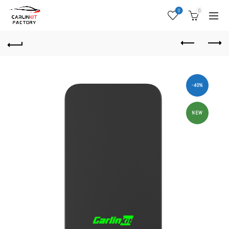
0
0
-40%
NEW