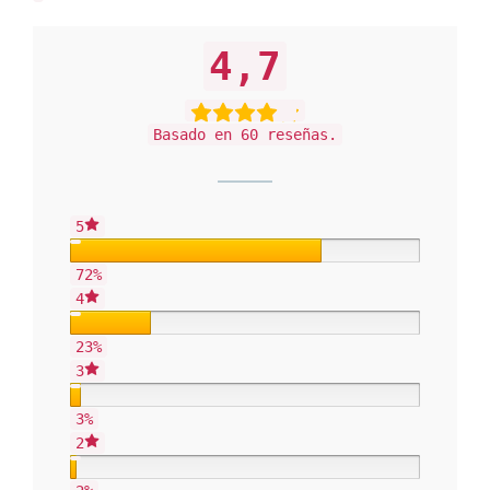
4,7
Basado en 60 reseñas.
5
72%
4
23%
3
3%
2