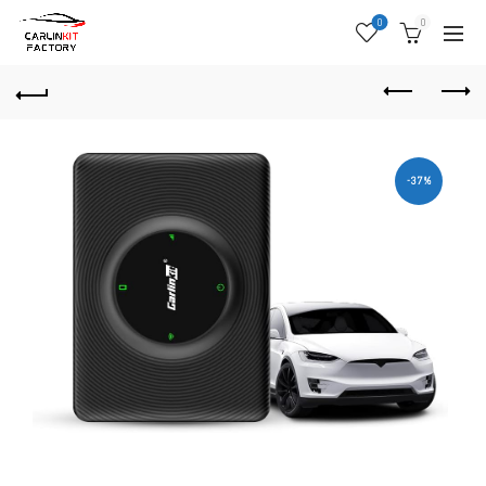
0
0
-37%