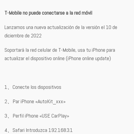
T-Mobile no puede conectarse a la red móvil
Lanzamos una nueva actualización de la versión el 10 de
diciembre de 2022
Soportará la red celular de T-Mobile, usa tu iPhone para
actualizar el dispositivo online (iPhone online update)
1、Conecte los dispositivos
2、Par iPhone «AutoKit_xxx»
3、Perfil iPhone «USE CarPlay»
4、Safari Introduzca 192.168.3.1