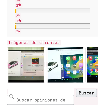
3%
2
2%
1
2%
Imágenes de clientes
Buscar