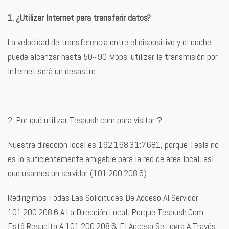
1. ¿Utilizar Internet para transferir datos?
La velocidad de transferencia entre el dispositivo y el coche
puede alcanzar hasta 50~90 Mbps; utilizar la transmisión por
Internet será un desastre.
2. Por qué utilizar Tespush.com para visitar？
Nuestra dirección local es 192.168.3.1:7681, porque Tesla no
es lo suficientemente amigable para la red de área local, así
que usamos un servidor (101.200.208.6).
Redirigimos Todas Las Solicitudes De Acceso Al Servidor
101.200.208.6 A La Dirección Local, Porque Tespush.Com
Está Resuelto A 101.200.208.6, El Acceso Se Logra A Través