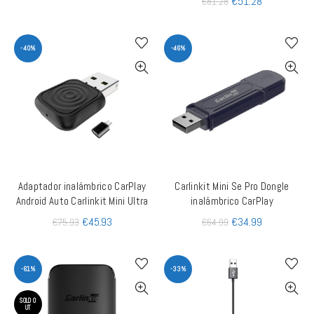
€
51.28
€
81.28
-40%
-46%
Adaptador inalámbrico CarPlay
Carlinkit Mini Se Pro Dongle
AÑADIR AL CARRITO
AÑADIR AL CARRITO
Android Auto Carlinkit Mini Ultra
inalámbrico CarPlay
€
45.93
€
34.99
€
75.93
€
64.99
-61%
-33%
SOLD O
UT