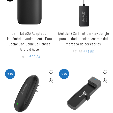
Carlinkit A2A Adaptador
(Autokit) Carlinkit CarPlay Dongle
LEER MÁS
AÑADIR AL CARRITO
Inalámbrico Android Auto Para
para unidad principal Android del
Coche Con Cable De Fábrica
mercado de accesorios
Android Auto
€
61.65
€
91.65
€
39.34
€
99.99
-55%
-33%