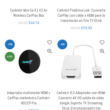
Carlinkit Mini Se X1 X2 Air
Carlinkit FireDrive Link: Convierte
AÑADIR AL CARRITO
QUICK SHOP
Wireless CarPlay Box
CarPlay con cable a HDMI para la
transmisión en Fire TV Stick
€
44.74
€
99.99
€
59.99
€
89.99
-36%
-42%
NEW
Adaptador multimedia HDMI y
Carlinkit 6.0 Adaptador con HDMI-
AÑADIR AL CARRITO
AÑADIR AL CARRITO
CarPlay inalámbrico Carlinkit
Convertir 4K HD salida de vídeo
HD2CP Pro
dongle Soporte TV Streaming
Stick Entretenimiento Ver