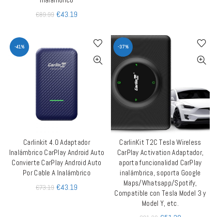
€
43.19
€
89.99
-41%
-37%
Carlinkit 4.0 Adaptador
CarlinKit T2C Tesla Wireless
AÑADIR AL CARRITO
AÑADIR AL CARRITO
Inalámbrico CarPlay Android Auto
CarPlay Activation Adaptador,
Convierte CarPlay Android Auto
aporta funcionalidad CarPlay
Por Cable A Inalámbrico
inalámbrica, soporta Google
Maps/Whatsapp/Spotify,
€
43.19
€
73.19
Compatible con Tesla Model 3 y
Model Y, etc.