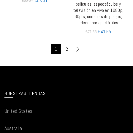
€
53.31
€
83.31
películas, espectáculos y
televisión en vivo en 1080p,
60pfs, consolas de juegos,
ordenadores portátiles.
€
41.65
€
71.65
1
2
NUESTRAS TIENDAS
United States
Australia