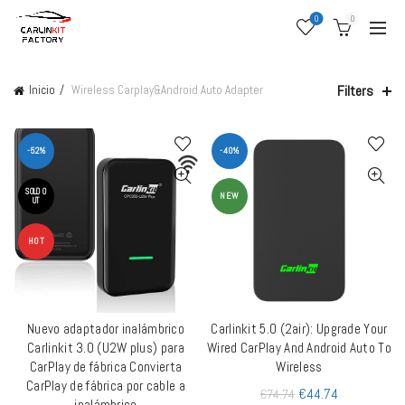
0
0
Filters
Inicio
Wireless Carplay&Android Auto Adapter
-52%
-40%
SOLD O
NEW
UT
HOT
Nuevo adaptador inalámbrico
Carlinkit 5.0 (2air): Upgrade Your
LEER MÁS
AÑADIR AL CARRITO
Carlinkit 3.0 (U2W plus) para
Wired CarPlay And Android Auto To
CarPlay de fábrica Convierta
Wireless
CarPlay de fábrica por cable a
€
44.74
€
74.74
inalámbrico