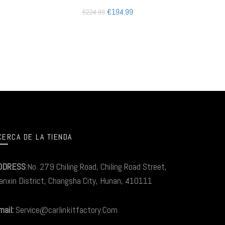
€
194.99
€
224.99
CERCA DE LA TIENDA
DDRESS
:No. 279 Chiling Road, Chiling Road Street,
anxin District, Changsha City, Hunan, 410111
ail:
Service@carlinkitfactory.Com