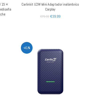
d 15 ×
Carlinkit U2W Mini Adaptador inalámbrico
AÑADIR AL CARRITO
ediseña
Carplay
oche
€
39.99
€
79.99
-41%