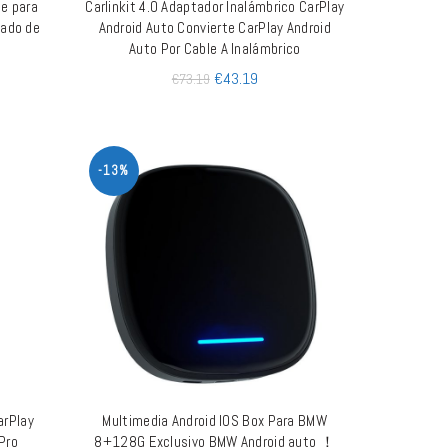
le para
Carlinkit 4.0 Adaptador Inalámbrico CarPlay
AÑADIR AL CARRITO
cado de
Android Auto Convierte CarPlay Android
Auto Por Cable A Inalámbrico
€
43.19
€
73.19
-13%
arPlay
Multimedia Android IOS Box Para BMW
AÑADIR AL CARRITO
Pro
8+128G Exclusivo BMW Android auto ！