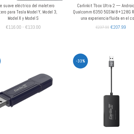
re suave eléctrico del maletero
Carlinkit Tbox Ultra 2 — Androi
AÑADIR AL CARRITO
QUICK SHOP
ero para Tesla Model Y, Model 3,
Qualcomm 6350 5GSIM 8+128G R
Model X y Model S
una experiencia fluida en el c
€
116.00
-
€
133.00
€
207.99
€
237.99
-33%