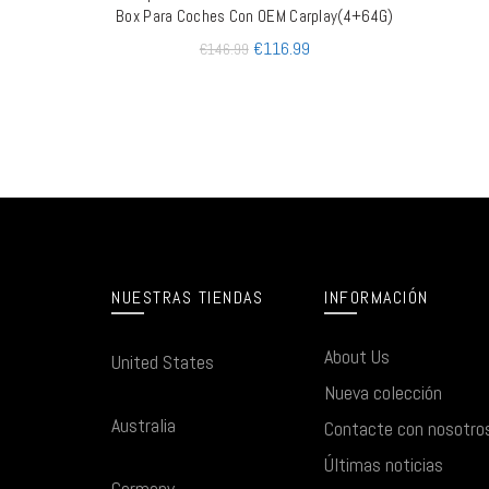
Box Para Coches Con OEM Carplay(4+64G)
€
116.99
€
146.99
NUESTRAS TIENDAS
INFORMACIÓN
About Us
United States
Nueva colección
Australia
Contacte con nosotro
Últimas noticias
Germany