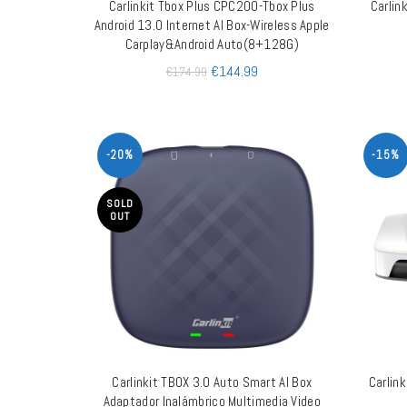
Carlinkit Tbox Plus CPC200-Tbox Plus
Carlin
LEER MÁS
Android 13.0 Internet AI Box-Wireless Apple
Carplay&Android Auto(8+128G)
€
144.99
€
174.99
-20%
-15%
SOLD
OUT
Carlinkit TBOX 3.0 Auto Smart AI Box
Carlink
LEER MÁS
Adaptador Inalámbrico Multimedia Video