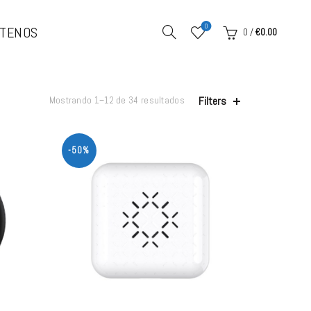
0
TENOS
0
/
€
0.00
Filters
Mostrando 1–12 de 34 resultados
-50%