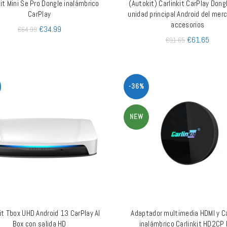
kit Mini Se Pro Dongle inalámbrico
(Autokit) Carlinkit CarPlay Dong
AÑADIR AL CARRITO
AÑADIR AL CARRITO
CarPlay
unidad principal Android del mer
accesorios
€
34.99
€
64.99
€
61.65
€
91.65
-36%
NEW
it Tbox UHD Android 13 CarPlay AI
Adaptador multimedia HDMI y C
AÑADIR AL CARRITO
AÑADIR AL CARRITO
Box con salida HD
inalámbrico Carlinkit HD2CP 