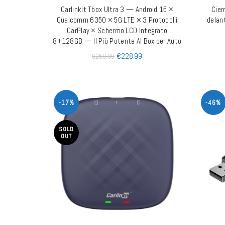
Carlinkit Tbox Ultra 3 — Android 15 ×
Cier
AÑADIR AL CARRITO
Qualcomm 6350 × 5G LTE × 3 Protocolli
delant
CarPlay × Schermo LCD Integrato
8+128GB — Il Più Potente AI Box per Auto
€
228.99
€
259.99
-17%
-46%
SOLD
OUT