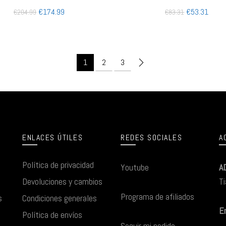
€
174.99
€
53.31
€
204.99
€
83.31
1
2
3
ENLACES ÚTILES
REDES SOCIALES
A
Política de privacidad
Youtube
A
Devoluciones y cambios
Ti
Programa de afiliados
s
Condiciones generales
Em
Política de envíos
Seguir mi pedido