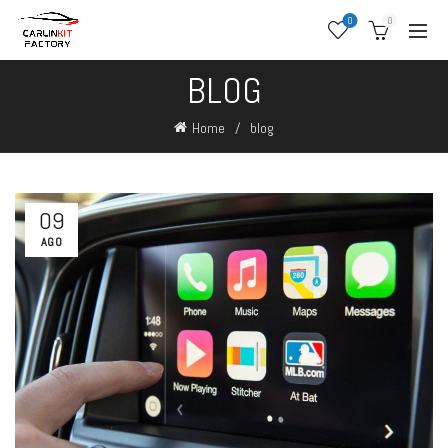
0
0
BLOG
Home
blog
09
AGO