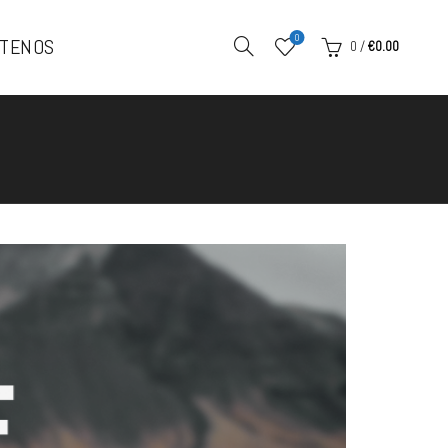
0
TENOS
0
/
€
0.00