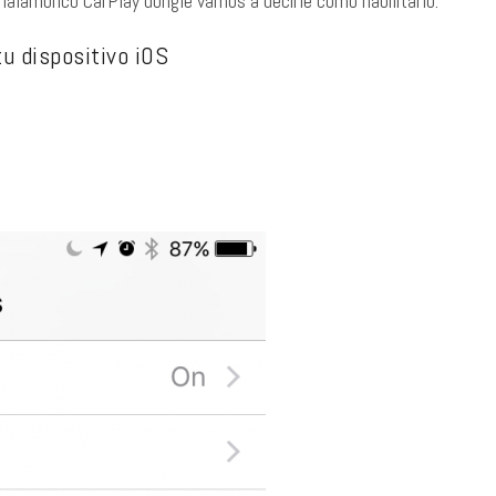
alámbrico CarPlay dongle vamos a decirle cómo habilitarlo.
u dispositivo iOS