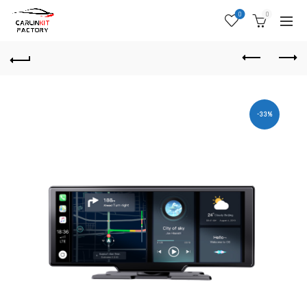
0
0
-33%