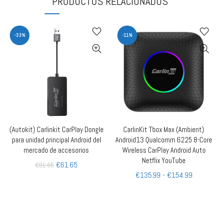
PRODUCTOS RELACIONADOS
-33%
-11%
(Autokit) Carlinkit CarPlay Dongle
CarlinKit Tbox Max (Ambient)
AÑADIR AL CARRITO
QUICK SHOP
para unidad principal Android del
Android13 Qualcomm 6225 8-Core
mercado de accesorios
Wireless CarPlay Android Auto
Netflix YouTube
€
61.65
€
91.65
€
135.99
-
€
154.99