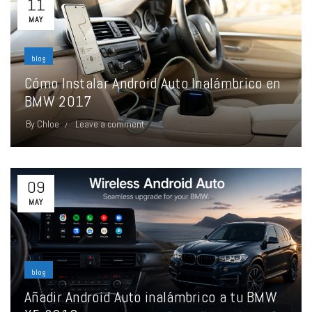
11
MAY
blog
Cómo Instalar Android Auto Inalámbrico en
BMW 2017
By
Chloe
Leave a comment
09
MAY
blog
Añadir Android Auto inalámbrico a tu BMW