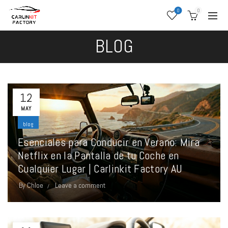
0
0
BLOG
12
MAY
blog
Esenciales para Conducir en Verano: Mira
Netflix en la Pantalla de tu Coche en
Cualquier Lugar | Carlinkit Factory AU
By
Chloe
Leave a comment