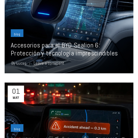
blog
Accesorios para el BYD Sealion 6:
Protección y tecnología imprescindibles
By
Lucas
Leave a comment
01
MAY
blog