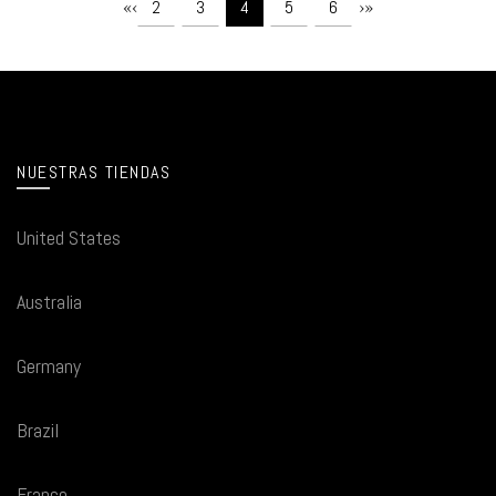
«
‹
›
»
2
3
4
5
6
NUESTRAS TIENDAS
United States
Australia
Germany
Brazil
France