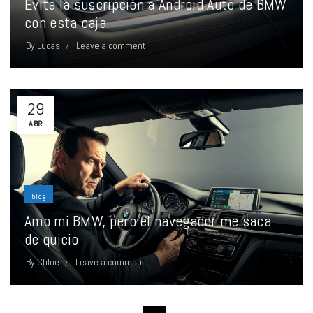
Evita la suscripción a Android Auto de BMW
con esta caja.
By
Lucas
Leave a comment
29
ABR
blog
Amo mi BMW, pero el navegador me saca
de quicio
By
Chloe
Leave a comment